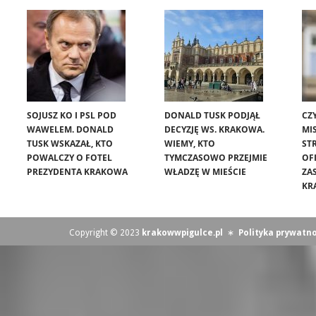
SOJUSZ KO I PSL POD
DONALD TUSK PODJĄŁ
CZ
WAWELEM. DONALD
DECYZJĘ WS. KRAKOWA.
MIS
TUSK WSKAZAŁ, KTO
WIEMY, KTO
ST
POWALCZY O FOTEL
TYMCZASOWO PRZEJMIE
OF
PREZYDENTA KRAKOWA
WŁADZĘ W MIEŚCIE
ZA
KR
Copyright © 2023
krakowwpigulce.pl
∗
Polityka prywatno