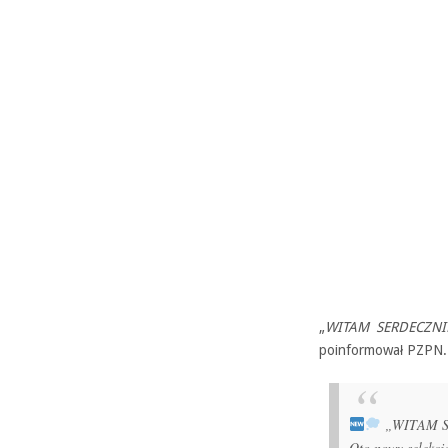
„
WITAM SERDECZNIE 
poinformował PZPN.
„WITAM S
Oto nowy selekcjo