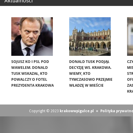
Aktualności
SOJUSZ KO I PSL POD
DONALD TUSK PODJĄŁ
CZ
WAWELEM. DONALD
DECYZJĘ WS. KRAKOWA.
MIS
TUSK WSKAZAŁ, KTO
WIEMY, KTO
ST
POWALCZY O FOTEL
TYMCZASOWO PRZEJMIE
OF
PREZYDENTA KRAKOWA
WŁADZĘ W MIEŚCIE
ZA
KR
Copyright © 2023
krakowwpigulce.pl
∗
Polityka prywatno