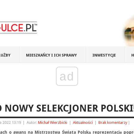
ŁUŻBY
MIESZKAŃCY I ICH SPRAWY
INWESTYCJE
H
ad
 NOWY SELEKCJONER POLSKI
ia 2022 13:19
|
Autor:
Michał Wierzbicki
|
Aktualności
|
Brak komentarzy
|
ach o awans na Mistrzostwa Świata Polską reprezentację pop