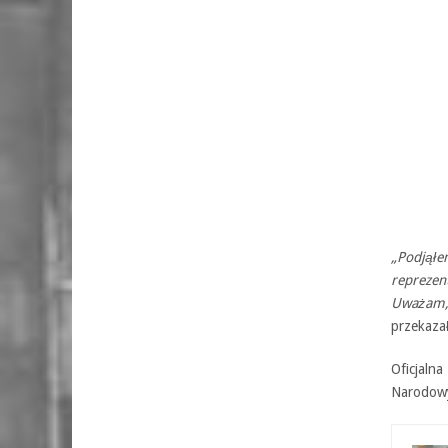
„Podjąłe
reprezen
Uważam, 
przekazał
Oficjaln
Narodow