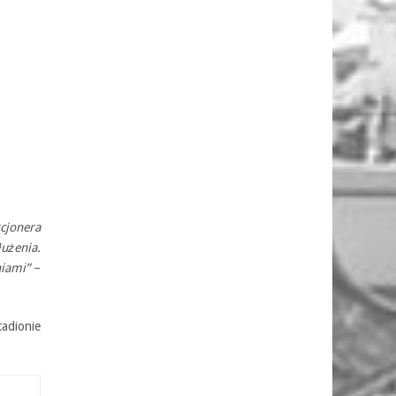
cjonera
użenia.
niami”
–
adionie