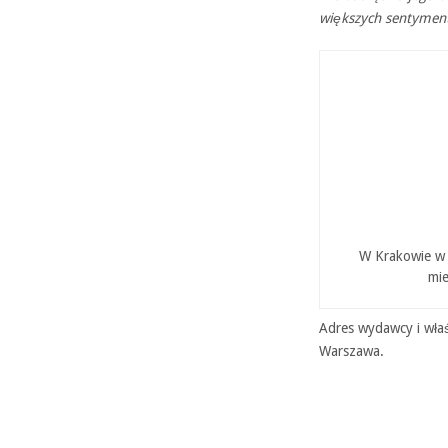
większych sentyment
W Krakowie w P
mie
Adres wydawcy i właś
Warszawa.