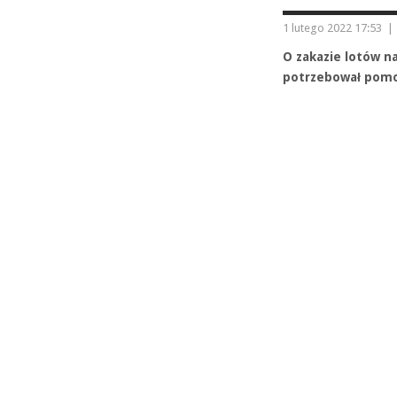
1 lutego 2022 17:53
|
O zakazie lotów n
potrzebował pomoc