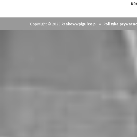
KR
Copyright © 2023
krakowwpigulce.pl
∗
Polityka prywatno