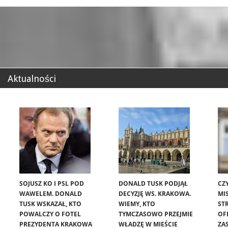
Aktualności
SOJUSZ KO I PSL POD
DONALD TUSK PODJĄŁ
CZ
WAWELEM. DONALD
DECYZJĘ WS. KRAKOWA.
MIS
TUSK WSKAZAŁ, KTO
WIEMY, KTO
ST
POWALCZY O FOTEL
TYMCZASOWO PRZEJMIE
OF
PREZYDENTA KRAKOWA
WŁADZĘ W MIEŚCIE
ZA