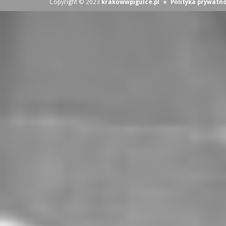
Copyright © 2023
krakowwpigulce.pl
∗
Polityka prywatno