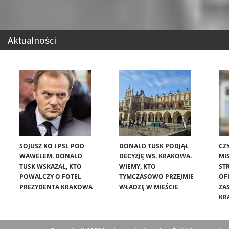
Aktualności
SOJUSZ KO I PSL POD
DONALD TUSK PODJĄŁ
CZ
WAWELEM. DONALD
DECYZJĘ WS. KRAKOWA.
MIS
TUSK WSKAZAŁ, KTO
WIEMY, KTO
ST
POWALCZY O FOTEL
TYMCZASOWO PRZEJMIE
OF
PREZYDENTA KRAKOWA
WŁADZĘ W MIEŚCIE
ZA
KR