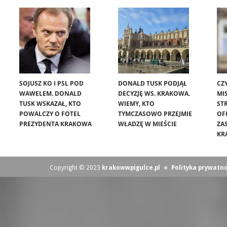
SOJUSZ KO I PSL POD
DONALD TUSK PODJĄŁ
CZ
WAWELEM. DONALD
DECYZJĘ WS. KRAKOWA.
MIS
TUSK WSKAZAŁ, KTO
WIEMY, KTO
ST
POWALCZY O FOTEL
TYMCZASOWO PRZEJMIE
OF
PREZYDENTA KRAKOWA
WŁADZĘ W MIEŚCIE
ZA
KR
Copyright © 2023
krakowwpigulce.pl
∗
Polityka prywatno