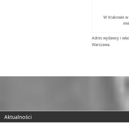
W Krakowie w P
mie
Adres wydawcy i właś
Warszawa.
Aktualności