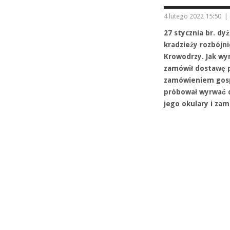
4 lutego 2022 15:50
|
27 stycznia br. dy
kradzieży rozbójni
Krowodrzy. Jak wyn
zamówił dostawę p
zamówieniem gosp
próbował wyrwać d
jego okulary i za