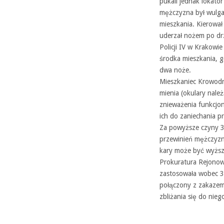
pukali jednak lokator 
mężczyzna był wulgar
mieszkania. Kierował
uderzał nożem po dr
Policji IV w Krakowie
środka mieszkania, g
dwa noże.
Mieszkaniec Krowodr
mienia (okulary nale
znieważenia funkcjo
ich do zaniechania p
Za powyższe czyny 3
przewinień mężczyzn
kary może być wyższ
Prokuratura Rejonow
zastosowała wobec 33
połączony z zakazem
zbliżania się do nieg