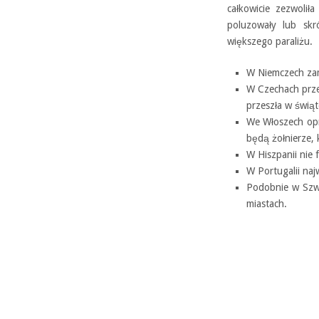
całkowicie zezwolił
poluzowały lub skr
większego paraliżu.
W Niemczech zam
W Czechach prze
przeszła w świą
We Włoszech opr
będą żołnierze, 
W Hiszpanii nie 
W Portugalii naj
Podobnie w Szwec
miastach.