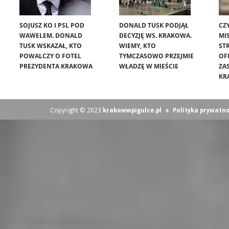
SOJUSZ KO I PSL POD
DONALD TUSK PODJĄŁ
CZ
WAWELEM. DONALD
DECYZJĘ WS. KRAKOWA.
MIS
TUSK WSKAZAŁ, KTO
WIEMY, KTO
ST
POWALCZY O FOTEL
TYMCZASOWO PRZEJMIE
OF
PREZYDENTA KRAKOWA
WŁADZĘ W MIEŚCIE
ZA
KR
Copyright © 2023
krakowwpigulce.pl
∗
Polityka prywatno