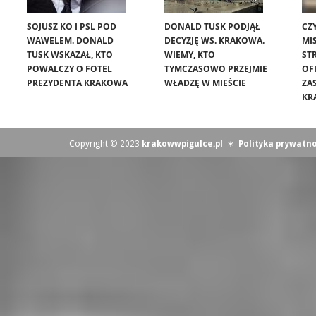
SOJUSZ KO I PSL POD
DONALD TUSK PODJĄŁ
CZ
WAWELEM. DONALD
DECYZJĘ WS. KRAKOWA.
MIS
TUSK WSKAZAŁ, KTO
WIEMY, KTO
ST
POWALCZY O FOTEL
TYMCZASOWO PRZEJMIE
OF
PREZYDENTA KRAKOWA
WŁADZĘ W MIEŚCIE
ZA
KR
Copyright © 2023
krakowwpigulce.pl
∗
Polityka prywatno