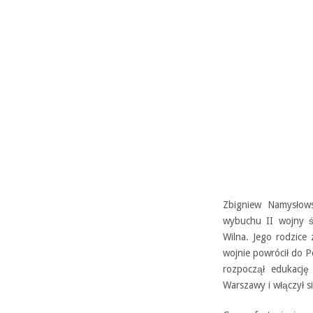
Zbigniew Namysłows
wybuchu II wojny ś
Wilna. Jego rodzice
wojnie powrócił do P
rozpoczął edukacj
Warszawy i włączył 