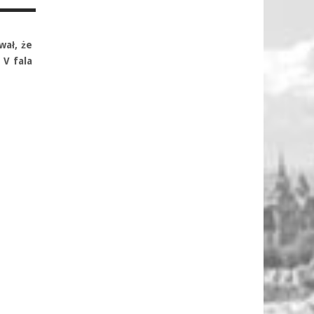
wał, że
 V fala