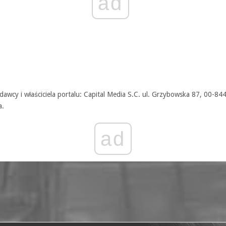
ad
awcy i właściciela portalu: Capital Media S.C. ul. Grzybowska 87, 00-84
a.
ad