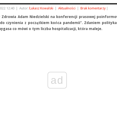
2022 12:40
|
Autor:
Łukasz Kowalski
|
Aktualności
|
Brak komentarzy
|
r Zdrowia Adam Niedzielski na konferencji prasowej poinformo
o czynienia z początkiem końca pandemii”. Zdaniem polityka
ygasa co mówi o tym liczba hospitalizacji, która maleje.
ad