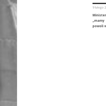
9 lutego 
Ministe
„mamy d
powoli w