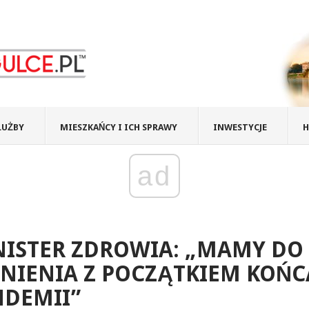
ŁUŻBY
MIESZKAŃCY I ICH SPRAWY
INWESTYCJE
H
ad
NISTER ZDROWIA: „MAMY DO
NIENIA Z POCZĄTKIEM KOŃC
NDEMII”