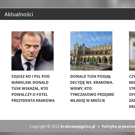
Aktualności
SOJUSZ KO I PSL POD
DONALD TUSK PODJĄŁ
CZ
WAWELEM. DONALD
DECYZJĘ WS. KRAKOWA.
MIS
TUSK WSKAZAŁ, KTO
WIEMY, KTO
ST
POWALCZY O FOTEL
TYMCZASOWO PRZEJMIE
OF
PREZYDENTA KRAKOWA
WŁADZĘ W MIEŚCIE
ZA
KR
Copyright © 2023
krakowwpigulce.pl
∗
Polityka prywatno