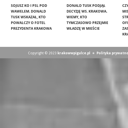
SOJUSZ KO I PSL POD
DONALD TUSK PODJĄŁ
CZ
WAWELEM. DONALD
DECYZJĘ WS. KRAKOWA.
MIS
TUSK WSKAZAŁ, KTO
WIEMY, KTO
ST
POWALCZY O FOTEL
TYMCZASOWO PRZEJMIE
OF
PREZYDENTA KRAKOWA
WŁADZĘ W MIEŚCIE
ZA
KR
Copyright © 2023
krakowwpigulce.pl
∗
Polityka prywatno