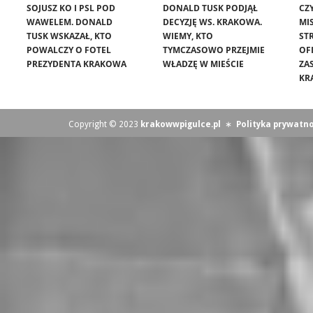
SOJUSZ KO I PSL POD
DONALD TUSK PODJĄŁ
CZ
WAWELEM. DONALD
DECYZJĘ WS. KRAKOWA.
MIS
TUSK WSKAZAŁ, KTO
WIEMY, KTO
ST
POWALCZY O FOTEL
TYMCZASOWO PRZEJMIE
OF
PREZYDENTA KRAKOWA
WŁADZĘ W MIEŚCIE
ZA
KR
Copyright © 2023
krakowwpigulce.pl
∗
Polityka prywatno