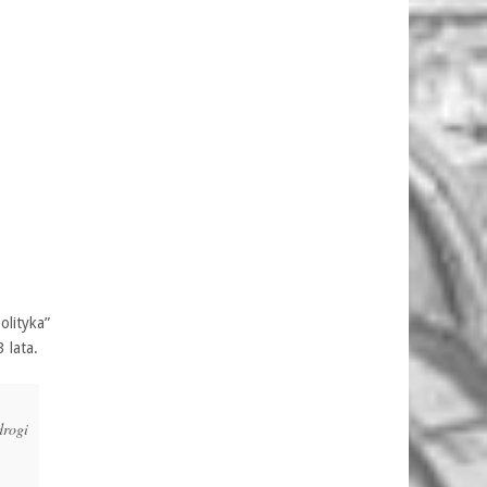
olityka”
 lata.
drogi