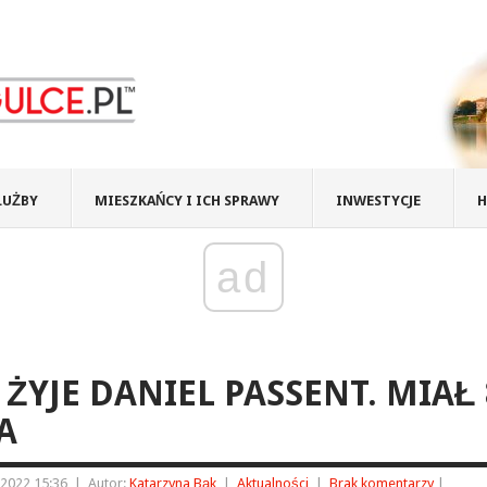
ŁUŻBY
MIESZKAŃCY I ICH SPRAWY
INWESTYCJE
H
ad
 ŻYJE DANIEL PASSENT. MIAŁ
A
 2022 15:36
|
Autor:
Katarzyna Bąk
|
Aktualności
|
Brak komentarzy
|