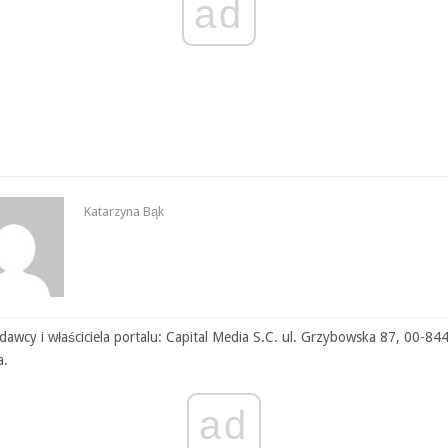
ad
Katarzyna Bąk
awcy i właściciela portalu: Capital Media S.C. ul. Grzybowska 87, 00-84
a.
ad