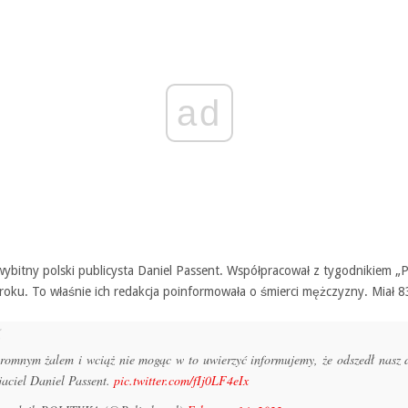
ad
wybitny polski publicysta Daniel Passent. Współpracował z tygodnikiem „P
oku. To właśnie ich redakcja poinformowała o śmierci mężczyzny. Miał 83
romnym żalem i wciąż nie mogąc w to uwierzyć informujemy, że odszedł nasz 
jaciel Daniel Passent.
pic.twitter.com/fIj0LF4eIx