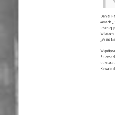
— T
Daniel Pa
łamach „
Później j
W latach 
„W 80 lat
Współpra
Ze związ
odznaczo
Kawalersk