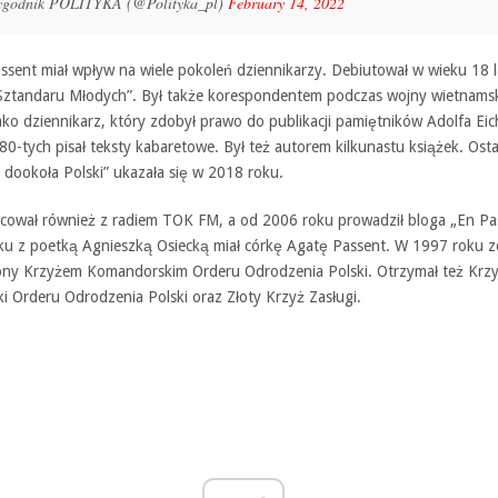
ygodnik POLITYKA (@Polityka_pl)
February 14, 2022
ssent miał wpływ na wiele pokoleń dziennikarzy. Debiutował w wieku 18 l
Sztandaru Młodych”. Był także korespondentem podczas wojny wietnamsk
ako dziennikarz, który zdobył prawo do publikacji pamiętników Adolfa Ei
80-tych pisał teksty kabaretowe. Był też autorem kilkunastu książek. Osta
 dookoła Polski” ukazała się w 2018 roku.
cował również z radiem TOK FM, a od 2006 roku prowadził bloga „En Pa
ku z poetką Agnieszką Osiecką miał córkę Agatę Passent. W 1997 roku z
ny Krzyżem Komandorskim Orderu Odrodzenia Polski. Otrzymał też Krz
i Orderu Odrodzenia Polski oraz Złoty Krzyż Zasługi.