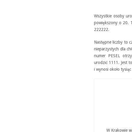
Wszystkie osoby ur
powiększony o 20. T
222222.
Następne liczby to c
nieparzystych dla ch
numer PESEL otrzy
urodzić 1111. Jest t
i wynosi około tysiąc
W Krakowie w 