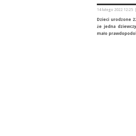
14 lutego 2022 12:25
Dzieci urodzone 22
że jedna dziewcz
mało prawdopodobn