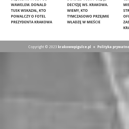
WAWELEM. DONALD
DECYZJĘ WS. KRAKOWA.
MIS
TUSK WSKAZAŁ, KTO
WIEMY, KTO
ST
POWALCZY O FOTEL
TYMCZASOWO PRZEJMIE
OF
PREZYDENTA KRAKOWA
WŁADZĘ W MIEŚCIE
ZA
KR
Copyright © 2023
krakowwpigulce.pl
∗
Polityka prywatno