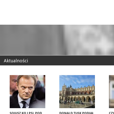
Aktualności
SOJUSZ KO I PSL POD
DONALD TUSK PODJĄŁ
CZ