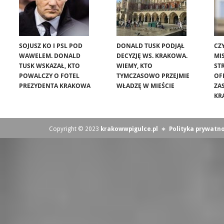
SOJUSZ KO I PSL POD
DONALD TUSK PODJĄŁ
CZ
WAWELEM. DONALD
DECYZJĘ WS. KRAKOWA.
MIS
TUSK WSKAZAŁ, KTO
WIEMY, KTO
ST
POWALCZY O FOTEL
TYMCZASOWO PRZEJMIE
OF
PREZYDENTA KRAKOWA
WŁADZĘ W MIEŚCIE
ZA
KR
Copyright © 2023
krakowwpigulce.pl
∗
Polityka prywatno