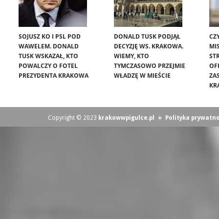
SOJUSZ KO I PSL POD
DONALD TUSK PODJĄŁ
CZ
WAWELEM. DONALD
DECYZJĘ WS. KRAKOWA.
MIS
TUSK WSKAZAŁ, KTO
WIEMY, KTO
ST
POWALCZY O FOTEL
TYMCZASOWO PRZEJMIE
OF
PREZYDENTA KRAKOWA
WŁADZĘ W MIEŚCIE
ZA
KR
Copyright © 2023
krakowwpigulce.pl
∗
Polityka prywatno