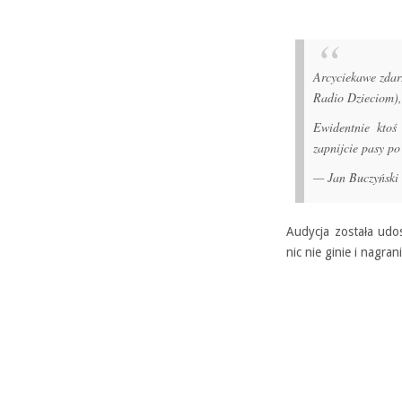
Arcyciekawe zdar
Radio Dzieciom), 
Ewidentnie ktoś
zapnijcie pasy p
— Jan Buczyński
Audycja została udo
nic nie ginie i nagrani