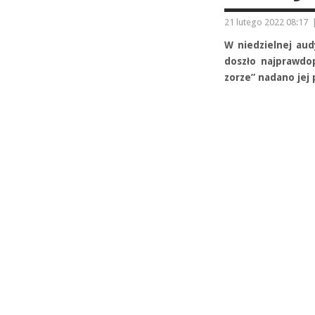
21 lutego 2022 08:17
W niedzielnej audy
doszło najprawdo
zorze” nadano jej 