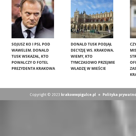
SOJUSZ KO I PSL POD
DONALD TUSK PODJĄŁ
CZ
WAWELEM. DONALD
DECYZJĘ WS. KRAKOWA.
MIS
TUSK WSKAZAŁ, KTO
WIEMY, KTO
ST
POWALCZY O FOTEL
TYMCZASOWO PRZEJMIE
OF
PREZYDENTA KRAKOWA
WŁADZĘ W MIEŚCIE
ZA
KR
Copyright © 2023
krakowwpigulce.pl
∗
Polityka prywatno