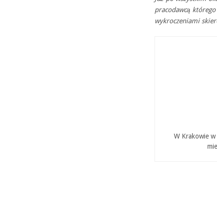
pracodawcą którego 
wykroczeniami skie
W Krakowie w P
mie