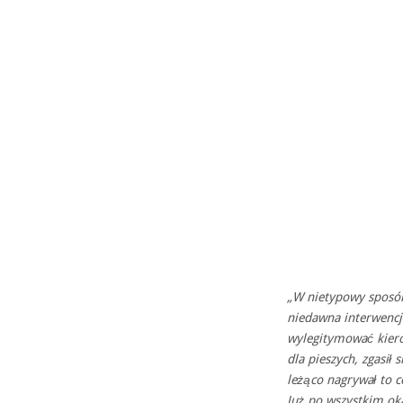
„W nietypowy sposób 
niedawna interwencj
wylegitymować kiero
dla pieszych, zgasił 
leżąco nagrywał to c
Już po wszystkim okaz