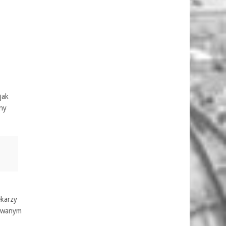
jak
ony
ekarzy
dowanym