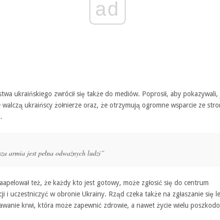
ad
twa ukraińskiego zwrócił się także do mediów. Poprosił, aby pokazywali, 
 walczą ukraińscy żołnierze oraz, że otrzymują ogromne wsparcie ze str
.
za armia jest pełna odważnych ludzi”
aapelował też, że każdy kto jest gotowy, może zgłosić się do centrum
ji i uczestniczyć w obronie Ukrainy. Rząd czeka także na zgłaszanie się l
awanie krwi, która może zapewnić zdrowie, a nawet życie wielu poszko