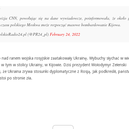
wizja CNN, powołując się na dane wywiadowcze, poinformowała, że około 
 czasu polskiego Moskwa może rozpocząć masowe bombardowanie Kijowa.
lskieRadio24.pl (@PR24_pl)
February 24, 2022
o nad ranem wojska rosyjskie zaatakowały Ukrainę. Wybuchy słychać w wi
 w tym w stolicy Ukrainy, w Kijowie. Dziś prezydent Wołodymyr Zełenski
, że Ukraina zrywa stosunki dyplomatyczne z Rosją. Jak podkreślił, pańs
stoi po stronie zła.