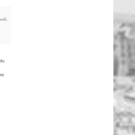
godz.
elu
two