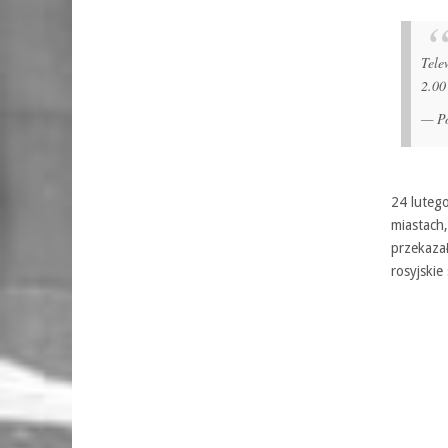
Tele
2.00
— Po
24 luteg
miastach,
przekazał
rosyjskie 