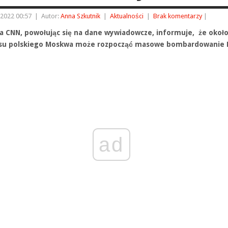
 2022 00:57
|
Autor:
Anna Szkutnik
|
Aktualności
|
Brak komentarzy
|
ja CNN, powołując się na dane wywiadowcze, informuje, że około
asu polskiego Moskwa może rozpocząć masowe bombardowanie K
ad