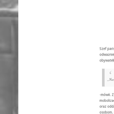
Szef pańs
odważnie
obywateli
„Nas
-mówił. Z
mobolizac
oraz odd
osobom.