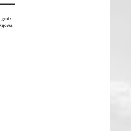
 godz.
ijowa.