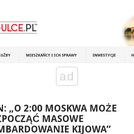
ŁUŻBY
MIESZKAŃCY I ICH SPRAWY
INWESTYCJE
H
ad
: „O 2:00 MOSKWA MOŻE
ZPOCZĄĆ MASOWE
MBARDOWANIE KIJOWA”