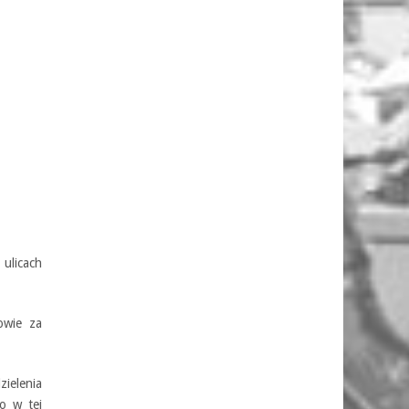
ulicach
owie za
zielenia
o w tej