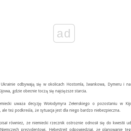
ad
 Ukrainie odbywają się w okolicach Hostomla, Iwankowa, Dymeru i na 
jowa, gdzie obecnie toczą się najcięższe starcia.
emiecki uważa decyzję Wołodymyra Zełenskiego o pozostaniu w Kij
ale też podkreśla, że sytuacja jest dla niego bardzo niebezpieczna.
pisał również, że niemiecki rzecznik ostrożnie odnosił się do kwestii ud
Niemczech prezydentowi. Hebestreit odpowiedział, że planowanie teg