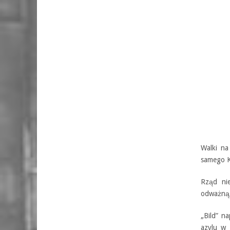
Walki na
samego Ki
Rząd ni
odważną, 
„Bild” na
azylu w 