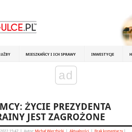
ŁUŻBY
MIESZKAŃCY I ICH SPRAWY
INWESTYCJE
H
ad
MCY: ŻYCIE PREZYDENTA
AINY JEST ZAGROŻONE
 2022 15:47
|
Autor:
Michał Wierzbicki
|
Aktualności
|
Brak komentarzy
|