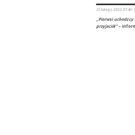
25 lutego 2022 07:46
„Pierwsi uchodźcy 
przyjaciół”
– infor