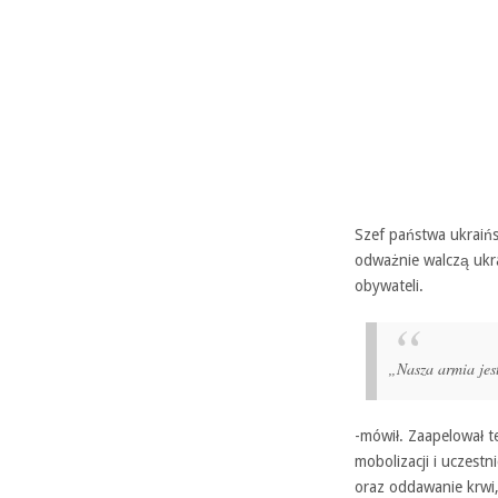
Szef państwa ukraińs
odważnie walczą ukra
obywateli.
„Nasza armia jes
-mówił. Zaapelował t
mobolizacji i uczestn
oraz oddawanie krwi