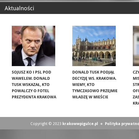
Aktualności
SOJUSZ KO I PSL POD
DONALD TUSK PODJĄŁ
CZ
WAWELEM. DONALD
DECYZJĘ WS. KRAKOWA.
MIS
TUSK WSKAZAŁ, KTO
WIEMY, KTO
ST
POWALCZY O FOTEL
TYMCZASOWO PRZEJMIE
OF
PREZYDENTA KRAKOWA
WŁADZĘ W MIEŚCIE
ZA
KR
Copyright © 2023
krakowwpigulce.pl
∗
Polityka prywatno