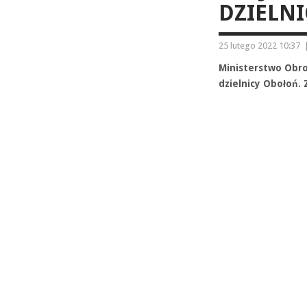
DZIELNI
25 lutego 2022 10:37
Ministerstwo Obron
dzielnicy Obołoń.