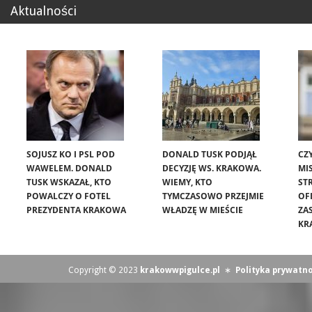
Aktualności
SOJUSZ KO I PSL POD
DONALD TUSK PODJĄŁ
CZ
WAWELEM. DONALD
DECYZJĘ WS. KRAKOWA.
MIS
TUSK WSKAZAŁ, KTO
WIEMY, KTO
ST
POWALCZY O FOTEL
TYMCZASOWO PRZEJMIE
OF
PREZYDENTA KRAKOWA
WŁADZĘ W MIEŚCIE
ZA
KR
Copyright © 2023
krakowwpigulce.pl
∗
Polityka prywatno