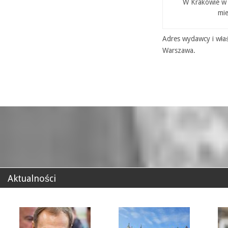
W Krakowie w P
mie
Adres wydawcy i właś
Warszawa.
Aktualności