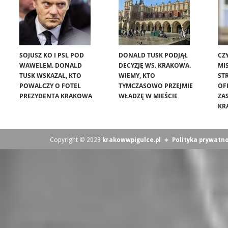
SOJUSZ KO I PSL POD
DONALD TUSK PODJĄŁ
CZ
WAWELEM. DONALD
DECYZJĘ WS. KRAKOWA.
MIS
TUSK WSKAZAŁ, KTO
WIEMY, KTO
ST
POWALCZY O FOTEL
TYMCZASOWO PRZEJMIE
OF
PREZYDENTA KRAKOWA
WŁADZĘ W MIEŚCIE
ZA
KR
Copyright © 2023
krakowwpigulce.pl
∗
Polityka prywatno