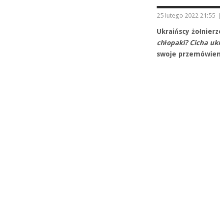
25 lutego 2022 21:55
Ukraińscy żołnierz
chłopaki? Cicha uk
swoje przemówieni