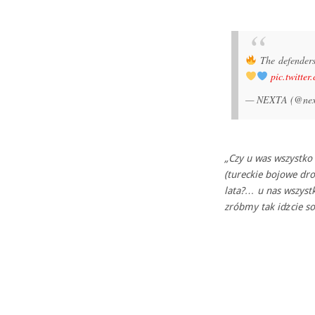
The defender
pic.twitte
— NEXTA (@nex
„Czy u was wszystko
(tureckie bojowe dro
lata?… u nas wszys
zróbmy tak idżcie so