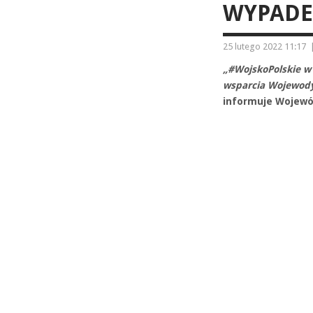
WYPADEK
25 lutego 2022 11:17
„#WojskoPolskie w
wsparcia Wojewod
informuje Wojewó