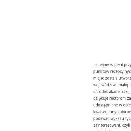
Jesteśmy w pełni pr
punktów recepcyjnyc
miejsc została utwor
województwa małopols
ośrodek akademicki,
dziękuje rektorom za
udostępniane w obie
kwarantanny zbiorow
podawać wykazu tych
zainteresowani, czyli