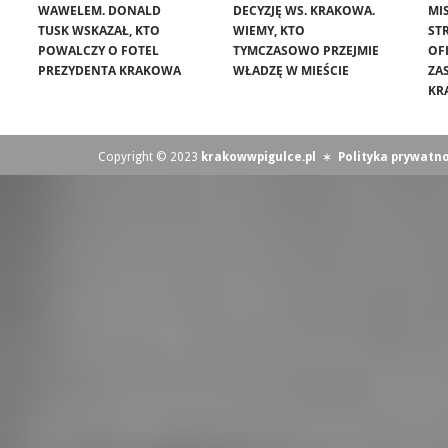
WAWELEM. DONALD
DECYZJĘ WS. KRAKOWA.
MIS
TUSK WSKAZAŁ, KTO
WIEMY, KTO
ST
POWALCZY O FOTEL
TYMCZASOWO PRZEJMIE
OF
PREZYDENTA KRAKOWA
WŁADZĘ W MIEŚCIE
ZA
KR
Copyright © 2023
krakowwpigulce.pl
∗
Polityka prywatno