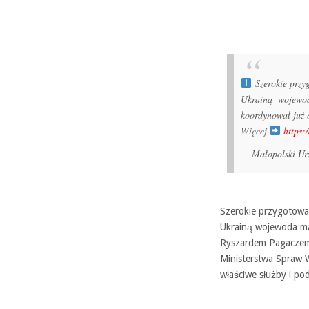
Szerokie przyg
Ukrainą wojew
koordynował już 
Więcej
https:
— Małopolski Ur
Szerokie przygotowan
Ukrainą wojewoda ma
Ryszardem Pagaczem 
Ministerstwa Spraw W
właściwe służby i po