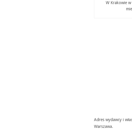
W Krakowie w P
mie
Adres wydawcy i właś
Warszawa.