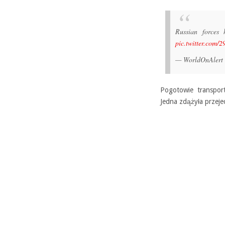
Russian forces
pic.twitter.com/
— WorldOnAlert 
Pogotowie transpor
Jedna zdążyła przejec