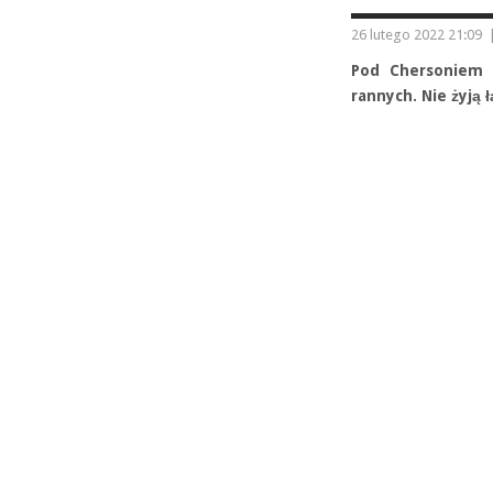
26 lutego 2022 21:09
Pod Chersoniem d
rannych. Nie żyją 