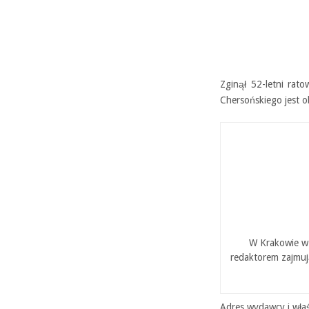
Zginął 52-letni rato
Chersońskiego jest o
W Krakowie w 
redaktorem zajmuj
Adres wydawcy i właś