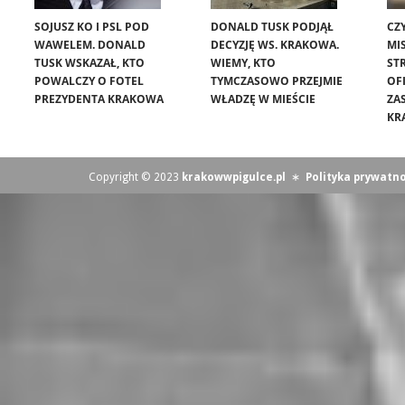
SOJUSZ KO I PSL POD
DONALD TUSK PODJĄŁ
CZ
WAWELEM. DONALD
DECYZJĘ WS. KRAKOWA.
MIS
TUSK WSKAZAŁ, KTO
WIEMY, KTO
ST
POWALCZY O FOTEL
TYMCZASOWO PRZEJMIE
OF
PREZYDENTA KRAKOWA
WŁADZĘ W MIEŚCIE
ZA
KR
Copyright © 2023
krakowwpigulce.pl
∗
Polityka prywatno