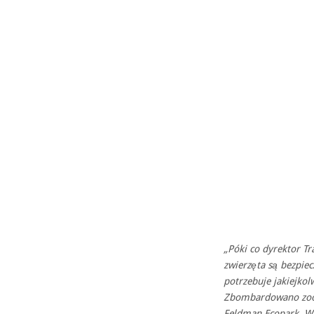
„Póki co dyrektor Tr
zwierzęta są bezpiec
potrzebuje jakiejko
Zbombardowano zoo 
Feldman Ecopark. W 