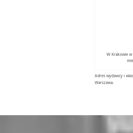
W Krakowie w P
mie
Adres wydawcy i właś
Warszawa.