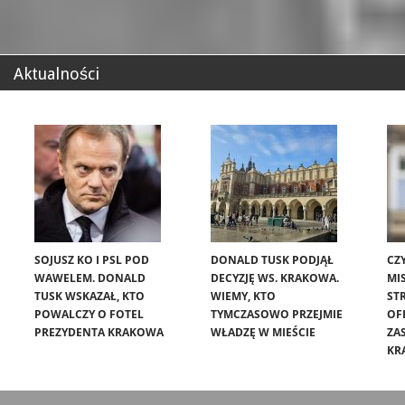
Aktualności
SOJUSZ KO I PSL POD
DONALD TUSK PODJĄŁ
CZ
WAWELEM. DONALD
DECYZJĘ WS. KRAKOWA.
MIS
TUSK WSKAZAŁ, KTO
WIEMY, KTO
ST
POWALCZY O FOTEL
TYMCZASOWO PRZEJMIE
OF
PREZYDENTA KRAKOWA
WŁADZĘ W MIEŚCIE
ZA
KR