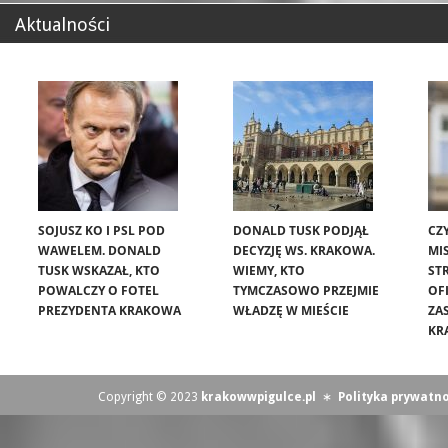
Aktualności
SOJUSZ KO I PSL POD
DONALD TUSK PODJĄŁ
CZ
WAWELEM. DONALD
DECYZJĘ WS. KRAKOWA.
MIS
TUSK WSKAZAŁ, KTO
WIEMY, KTO
ST
POWALCZY O FOTEL
TYMCZASOWO PRZEJMIE
OF
PREZYDENTA KRAKOWA
WŁADZĘ W MIEŚCIE
ZA
KR
Copyright © 2023
krakowwpigulce.pl
∗
Polityka prywatno