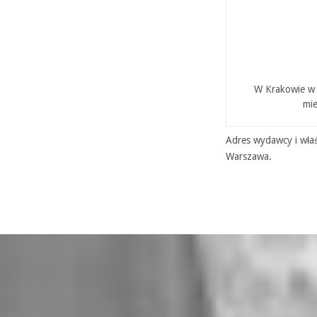
W Krakowie w P
mie
Adres wydawcy i właś
Warszawa.