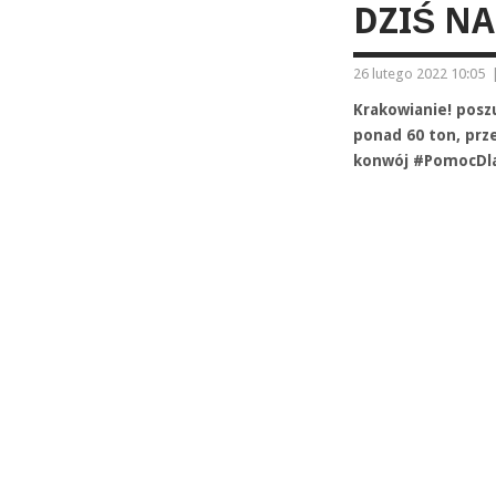
DZIŚ NA
26 lutego 2022 10:05
Krakowianie! posz
ponad 60 ton, prz
konwój #PomocDla