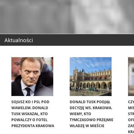
Aktualności
SOJUSZ KO I PSL POD
DONALD TUSK PODJĄŁ
CZ
WAWELEM. DONALD
DECYZJĘ WS. KRAKOWA.
MIS
TUSK WSKAZAŁ, KTO
WIEMY, KTO
ST
POWALCZY O FOTEL
TYMCZASOWO PRZEJMIE
OF
PREZYDENTA KRAKOWA
WŁADZĘ W MIEŚCIE
ZA
KR