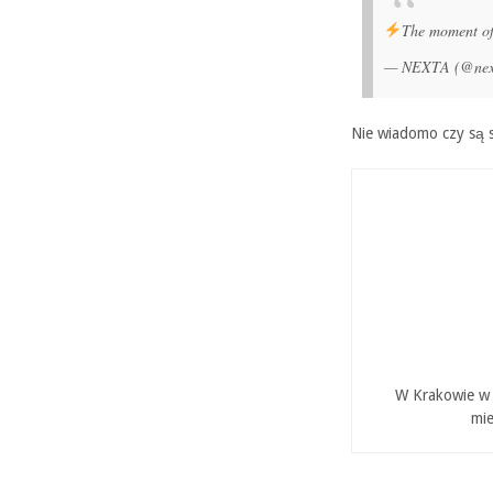
The moment of 
— NEXTA (@nex
Nie wiadomo czy są s
W Krakowie w P
mie