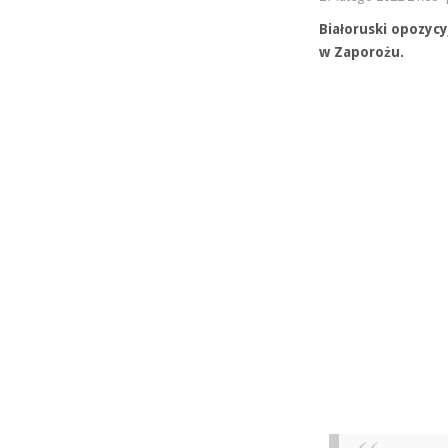
Białoruski opozyc
w Zaporożu.