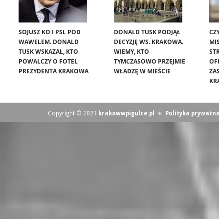
SOJUSZ KO I PSL POD
DONALD TUSK PODJĄŁ
CZ
WAWELEM. DONALD
DECYZJĘ WS. KRAKOWA.
MIS
TUSK WSKAZAŁ, KTO
WIEMY, KTO
ST
POWALCZY O FOTEL
TYMCZASOWO PRZEJMIE
OF
PREZYDENTA KRAKOWA
WŁADZĘ W MIEŚCIE
ZA
KR
Copyright © 2023
krakowwpigulce.pl
∗
Polityka prywatno