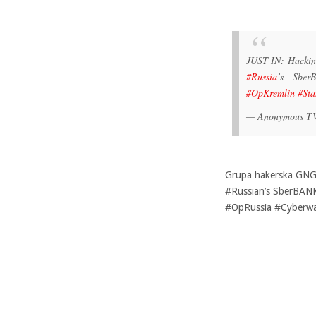
JUST IN: Hackin
#Russia
’s Sber
#OpKremlin
#St
— Anonymous 
Grupa hakerska GNG,
#Russian’s SberBANK
#OpRussia #Cyberwa