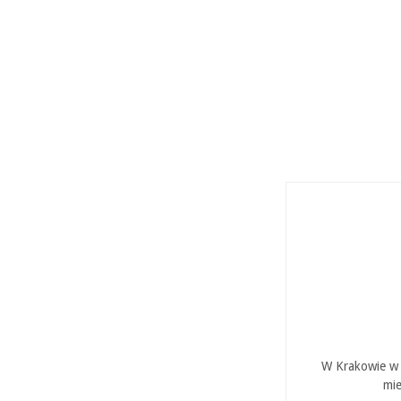
W Krakowie w P
mie