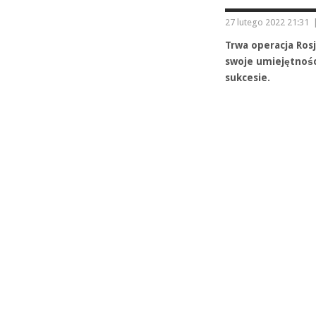
27 lutego 2022 21:31
Trwa operacja Rosj
swoje umiejętnośc
sukcesie.