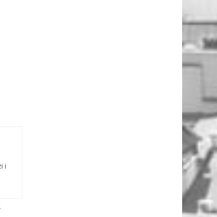
i i
4