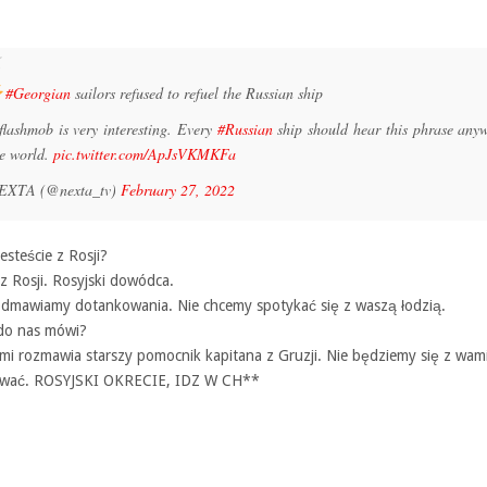
#Georgian
sailors refused to refuel the Russian ship
flashmob is very interesting. Every
#Russian
ship should hear this phrase any
he world.
pic.twitter.com/ApJsVKMKFa
EXTA (@nexta_tv)
February 27, 2022
esteście z Rosji?
 z Rosji. Rosyjski dowódca.
dmawiamy dotankowania. Nie chcemy spotykać się z waszą łodzią.
do nas mówi?
mi rozmawia starszy pomocnik kapitana z Gruzji. Nie będziemy się z wam
wać. ROSYJSKI OKRECIE, IDZ W CH**