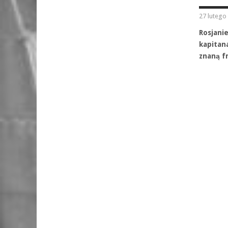
27 lutego
Rosjani
kapitan
znaną f