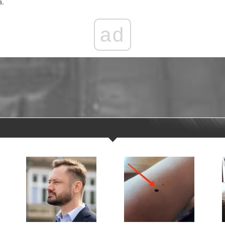
a.
ad