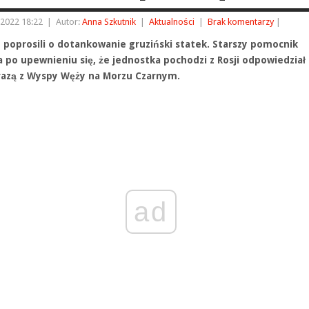
 2022 18:22
|
Autor:
Anna Szkutnik
|
Aktualności
|
Brak komentarzy
|
e poprosili o dotankowanie gruziński statek. Starszy pomocnik
a po upewnieniu się, że jednostka pochodzi z Rosji odpowiedział
razą z Wyspy Węży na Morzu Czarnym.
ad