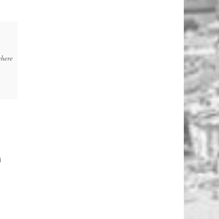
where
i