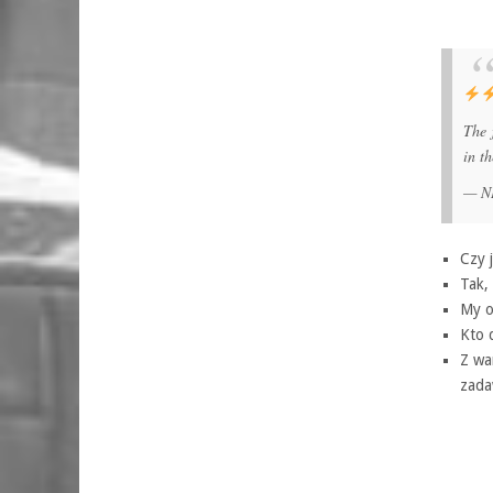
The 
in t
— N
Czy j
Tak,
My o
Kto 
Z wa
zada