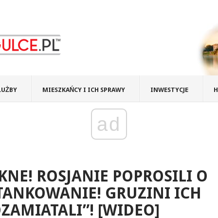
ŁUŻBY
MIESZKAŃCY I ICH SPRAWY
INWESTYCJE
H
ad
KNE! ROSJANIE POPROSILI O
ANKOWANIE! GRUZINI ICH
ZAMIATALI”! [WIDEO]