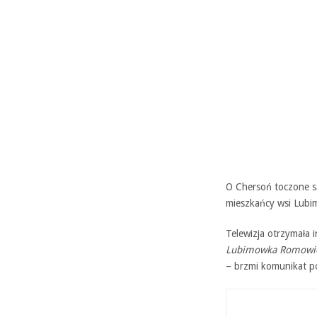
O Chersoń toczone są 
mieszkańcy wsi Lubi
Telewizja otrzymała
Lubimowka Romowie u
– brzmi komunikat p