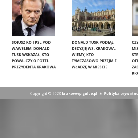
SOJUSZ KO I PSL POD
DONALD TUSK PODJĄŁ
CZ
WAWELEM. DONALD
DECYZJĘ WS. KRAKOWA.
MIS
TUSK WSKAZAŁ, KTO
WIEMY, KTO
ST
POWALCZY O FOTEL
TYMCZASOWO PRZEJMIE
OF
PREZYDENTA KRAKOWA
WŁADZĘ W MIEŚCIE
ZA
KR
Copyright © 2023
krakowwpigulce.pl
∗
Polityka prywatno