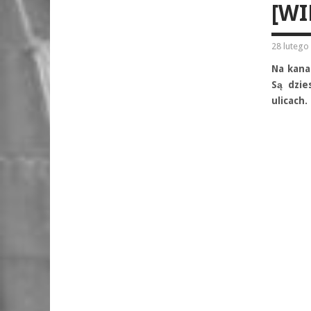
[WI
28 lutego
Na kana
Są dzie
ulicach.