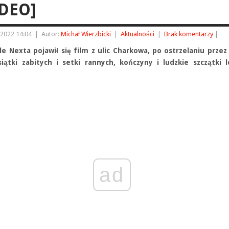
DEO]
 2022 14:04
|
Autor:
Michał Wierzbicki
|
Aktualności
|
Brak komentarzy
|
le Nexta pojawił się film z ulic Charkowa, po ostrzelaniu przez
siątki zabitych i setki rannych, kończyny i ludzkie szczątki 
ad