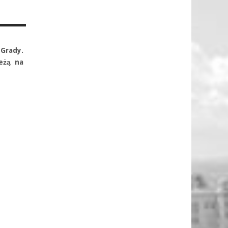
 Grady.
leżą na