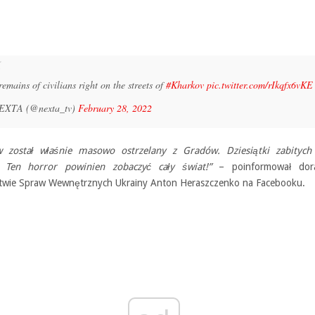
remains of civilians right on the streets of
#Kharkov
pic.twitter.com/rIkqfx6vKE
EXTA (@nexta_tv)
February 28, 2022
 został właśnie masowo ostrzelany z Gradów. Dziesiątki zabitych 
! Ten horror powinien zobaczyć cały świat!”
– poinformował dor
stwie Spraw Wewnętrznych Ukrainy Anton Heraszczenko na Facebooku.