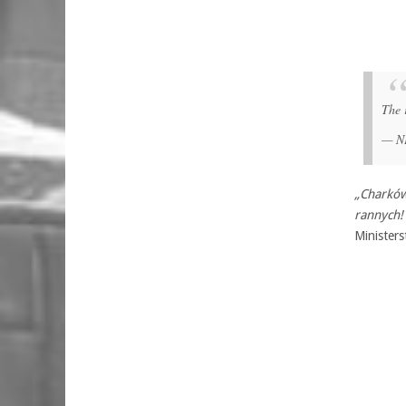
The 
— N
„Charków
rannych
Minister