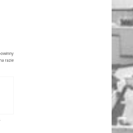
 powinny
na razie
4