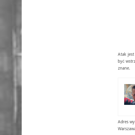
Atak jes
być wstrz
znane.
Adres wyd
Warszaw