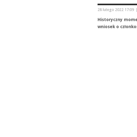
28 lutego 2022 17:09
Historyczny mome
wniosek o członkos