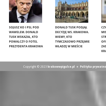
SOJUSZ KO I PSL POD
DONALD TUSK PODJĄŁ
CZ
WAWELEM. DONALD
DECYZJĘ WS. KRAKOWA.
MIS
TUSK WSKAZAŁ, KTO
WIEMY, KTO
ST
POWALCZY O FOTEL
TYMCZASOWO PRZEJMIE
OF
PREZYDENTA KRAKOWA
WŁADZĘ W MIEŚCIE
ZA
KR
Copyright © 2023
krakowwpigulce.pl
∗
Polityka prywatno