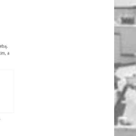
ebą.
im, a
4