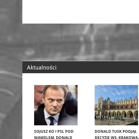
Aktualności
SOJUSZ KO I PSL POD
DONALD TUSK PODJĄŁ
WAWELEM. DONALD
DECYZJĘ WS. KRAKOWA.