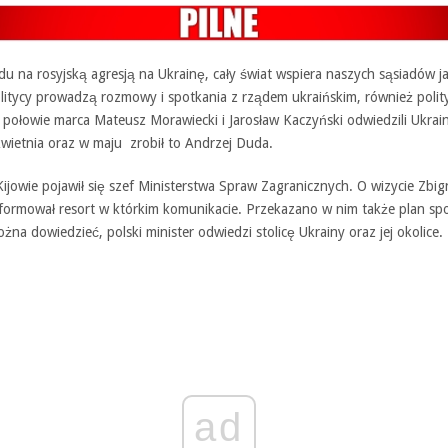
u na rosyjską agresją na Ukrainę, cały świat wspiera naszych sąsiadów j
litycy prowadzą rozmowy i spotkania z rządem ukraińskim, również polit
 połowie marca Mateusz Morawiecki i Jarosław Kaczyński odwiedzili Ukrai
kwietnia oraz w maju zrobił to Andrzej Duda.
ijowie pojawił się szef Ministerstwa Spraw Zagranicznych. O wizycie Zbi
formował resort w którkim komunikacie. Przekazano w nim także plan sp
ożna dowiedzieć, polski minister odwiedzi stolicę Ukrainy oraz jej okolice.
ad