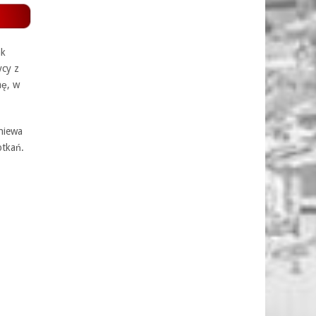
ak
ycy z
nę, w
gniewa
otkań.