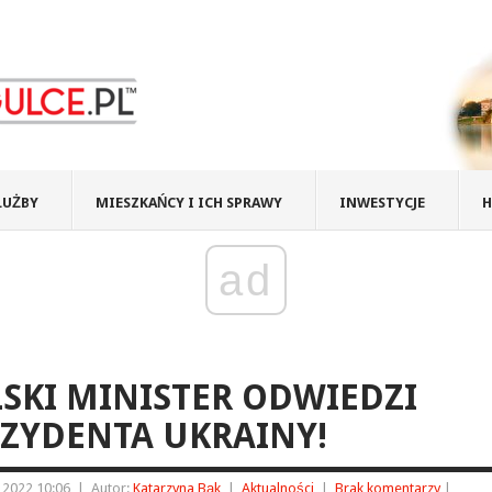
ŁUŻBY
MIESZKAŃCY I ICH SPRAWY
INWESTYCJE
H
ad
SKI MINISTER ODWIEDZI
ZYDENTA UKRAINY!
a 2022 10:06
|
Autor:
Katarzyna Bąk
|
Aktualności
|
Brak komentarzy
|