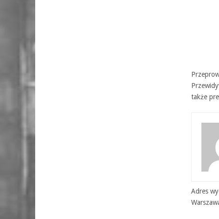
Przeprow
Przewidy
także pr
Adres wyd
Warszaw