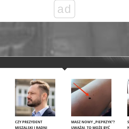
ad
CZY PREZYDENT
MASZ NOWY „PIEPRZYK”?
MISZALSKI I RADNI
UWAŻAJ, TO MOŻE BYĆ