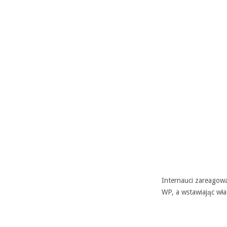
Internauci zareagowa
WP, a wstawiając wł