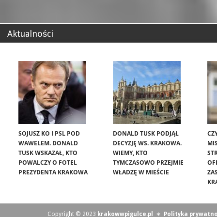
Aktualności
SOJUSZ KO I PSL POD
DONALD TUSK PODJĄŁ
CZ
WAWELEM. DONALD
DECYZJĘ WS. KRAKOWA.
MIS
TUSK WSKAZAŁ, KTO
WIEMY, KTO
ST
POWALCZY O FOTEL
TYMCZASOWO PRZEJMIE
OF
PREZYDENTA KRAKOWA
WŁADZĘ W MIEŚCIE
ZA
KR
Copyright © 2023
krakowwpigulce.pl
∗
Polityka prywatno