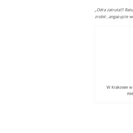
„Odra zatruta!!! Ratu
zrobić ,angażujcie w
W Krakowie w P
mie