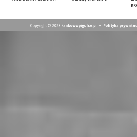
KR
Copyright © 2023
krakowwpigulce.pl
∗
Polityka prywatno