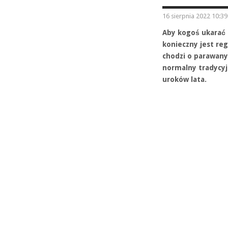
16 sierpnia 2022 10:39
Aby kogoś ukarać 
konieczny jest reg
chodzi o parawany
normalny tradycyj
uroków lata.