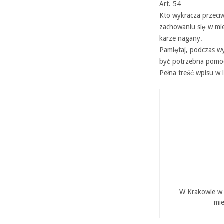
Art. 54
Kto wykracza przec
zachowaniu się w mie
karze nagany.
Pamiętaj, podczas wy
być potrzebna pomoc.
Pełna treść wpisu w l
W Krakowie w P
mie