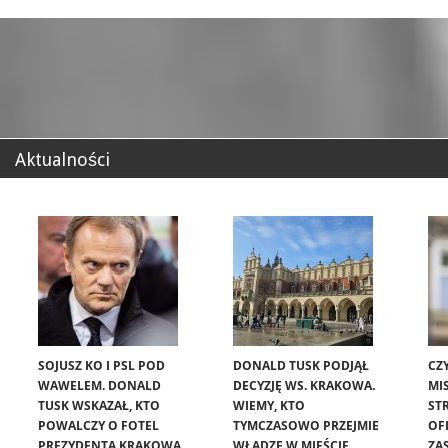
Aktualności
SOJUSZ KO I PSL POD
DONALD TUSK PODJĄŁ
CZ
WAWELEM. DONALD
DECYZJĘ WS. KRAKOWA.
MIS
TUSK WSKAZAŁ, KTO
WIEMY, KTO
ST
POWALCZY O FOTEL
TYMCZASOWO PRZEJMIE
OF
PREZYDENTA KRAKOWA
WŁADZĘ W MIEŚCIE
ZA