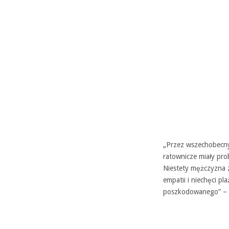
„Przez wszechobecny
ratownicze miały pro
Niestety mężczyzna z
empatii i niechęci p
poszkodowanego” – c