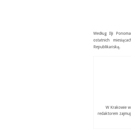
Według Ilji Ponoma
ostatnich miesiąc
Republikańską.
W Krakowie w 
redaktorem zajmuj