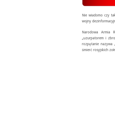
Nie wiadomo czy tak
wojny dezinformacyj
Narodowa Armia Re
„uzurpatorem i zbrod
rozpętanie nazywa 
śmierć rosyjskich żo