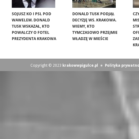
SOJUSZ KO I PSL POD
DONALD TUSK PODJĄŁ
CZ
WAWELEM. DONALD
DECYZJĘ WS. KRAKOWA.
MIS
TUSK WSKAZAŁ, KTO
WIEMY, KTO
ST
POWALCZY O FOTEL
TYMCZASOWO PRZEJMIE
OF
PREZYDENTA KRAKOWA
WŁADZĘ W MIEŚCIE
ZA
KR
Copyright © 2023
krakowwpigulce.pl
∗
Polityka prywatno