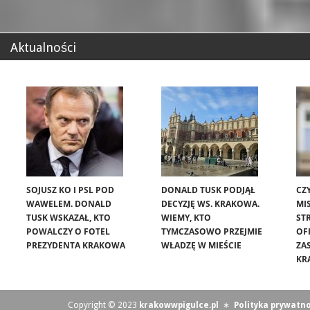
Aktualności
SOJUSZ KO I PSL POD
DONALD TUSK PODJĄŁ
CZ
WAWELEM. DONALD
DECYZJĘ WS. KRAKOWA.
MIS
TUSK WSKAZAŁ, KTO
WIEMY, KTO
ST
POWALCZY O FOTEL
TYMCZASOWO PRZEJMIE
OF
PREZYDENTA KRAKOWA
WŁADZĘ W MIEŚCIE
ZA
KR
Copyright © 2023
krakowwpigulce.pl
∗
Polityka prywatno