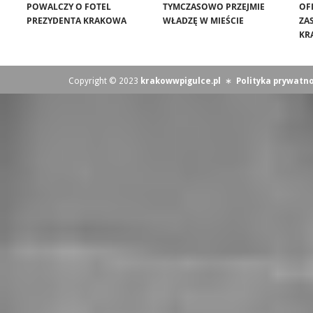
POWALCZY O FOTEL
TYMCZASOWO PRZEJMIE
OF
PREZYDENTA KRAKOWA
WŁADZĘ W MIEŚCIE
ZA
KR
Copyright © 2023
krakowwpigulce.pl
∗
Polityka prywatno