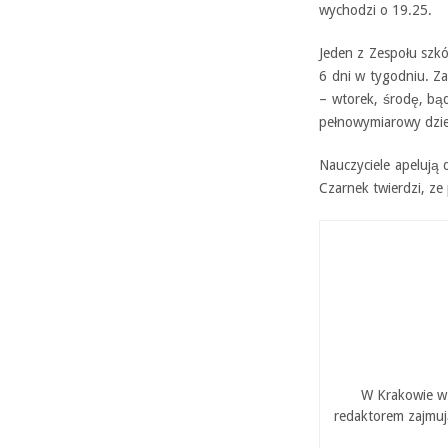
wychodzi o 19.25.
Jeden z Zespołu szkó
6 dni w tygodniu. Z
– wtorek, środę, bąd
pełnowymiarowy dzie
Nauczyciele apelują 
Czarnek twierdzi, ze
W Krakowie w 
redaktorem zajmuj