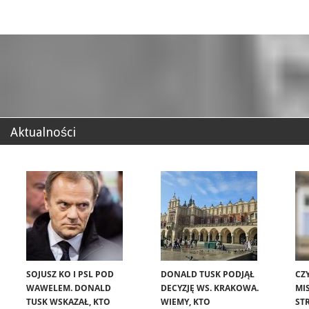
Aktualności
SOJUSZ KO I PSL POD
DONALD TUSK PODJĄŁ
CZ
WAWELEM. DONALD
DECYZJĘ WS. KRAKOWA.
MIS
TUSK WSKAZAŁ, KTO
WIEMY, KTO
ST