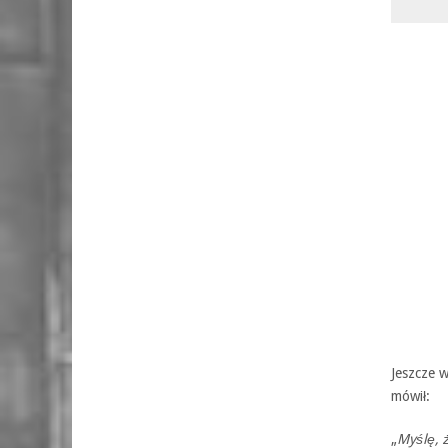
Jeszcze w
mówił:
„
Myślę, 