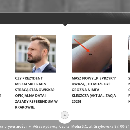
CZY PREZYDENT
MASZ NOWY „PIEPRZYK”?
MISZALSKI I RADNI
UWAŻAJ, TO MOŻE BYĆ
STRACĄ STANOWISKA?
GROŹNA NIMFA
E
OFICJALNA DATA I
KLESZCZA [AKTUALIZACJA
ZASADY REFERENDUM W
2026]
KRAKOWIE.
yka prywatności
∗
Adres wydawcy: Capital Media S.C. ul. Grzybowska 87, 00-8