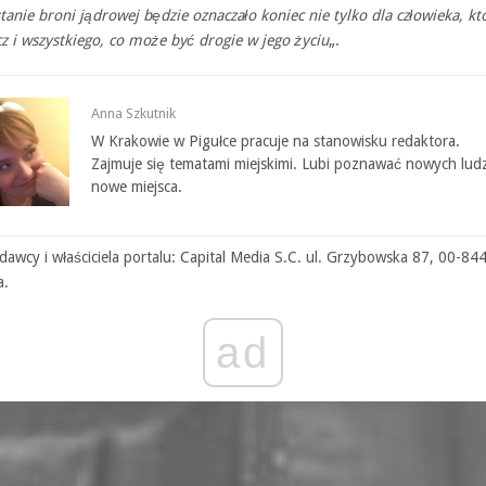
anie broni jądrowej będzie oznaczało koniec nie tylko dla człowieka, któ
cz i wszystkiego, co może być drogie w jego życiu
„.
Anna Szkutnik
W Krakowie w Pigułce pracuje na stanowisku redaktora.
Zajmuje się tematami miejskimi. Lubi poznawać nowych ludz
nowe miejsca.
awcy i właściciela portalu: Capital Media S.C. ul. Grzybowska 87, 00-84
a.
ad