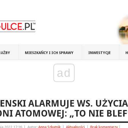
ŁUŻBY
MIESZKAŃCY I ICH SPRAWY
INWESTYCJE
H
ad
ENSKI ALARMUJE WS. UŻYCIA
NI ATOMOWEJ: „TO NIE BLEF
ia 2022 17:16
|
Autor:
Anna Szkutnik
|
Aktualności
|
Brak komentarzy
|