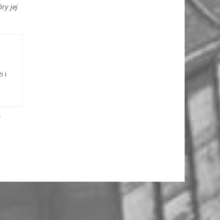
ry jej
i i
4