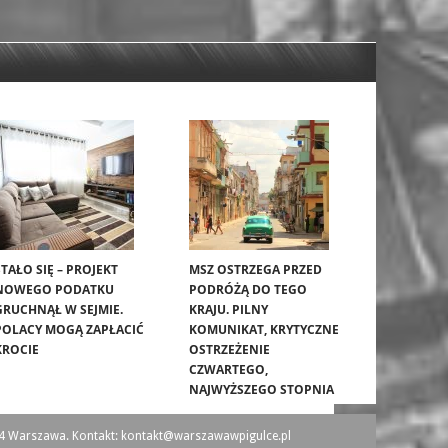
STAŁO SIĘ – PROJEKT
MSZ OSTRZEGA PRZED
NOWEGO PODATKU
PODRÓŻĄ DO TEGO
GRUCHNĄŁ W SEJMIE.
KRAJU. PILNY
POLACY MOGĄ ZAPŁACIĆ
KOMUNIKAT, KRYTYCZNE
KROCIE
OSTRZEŻENIE
CZWARTEGO,
NAJWYŻSZEGO STOPNIA
44 Warszawa. Kontakt:
kontakt@warszawawpigulce.pl