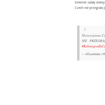
Internet zalały mem
Czech nie przegrała 
Niezwyciężona C
NIE PRZEGRAŁA
#KaliningradIsCz
— ɐllǝnuɐɯɯı (