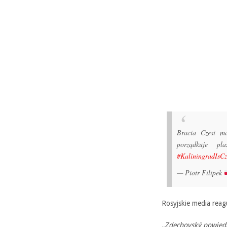
Bracia Czesi m
porządkuje pl
#KaliningradIsCz
— Piotr Filipek
Rosyjskie media reag
„Zdechovský powiedz