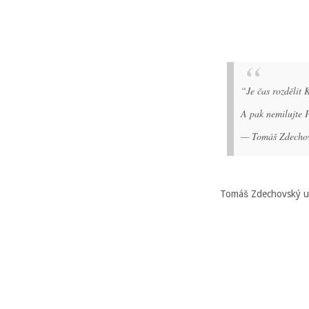
“Je čas rozdělit 
A pak nemilujte 
— Tomáš Zdecho
Tomáš Zdechovský udo