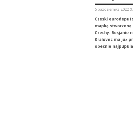
5 października 2022 0
Czeski eurodeput
mapkę stworzoną p
Czechy. Rosjanie 
Královec ma już pr
obecnie najpupula