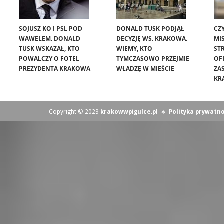
SOJUSZ KO I PSL POD
DONALD TUSK PODJĄŁ
CZ
WAWELEM. DONALD
DECYZJĘ WS. KRAKOWA.
MIS
TUSK WSKAZAŁ, KTO
WIEMY, KTO
ST
POWALCZY O FOTEL
TYMCZASOWO PRZEJMIE
OF
PREZYDENTA KRAKOWA
WŁADZĘ W MIEŚCIE
ZA
KR
Copyright © 2023
krakowwpigulce.pl
∗
Polityka prywatno