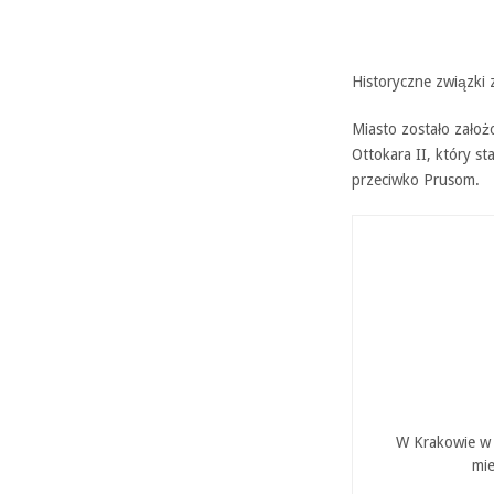
Historyczne związki 
Miasto zostało zało
Ottokara II, który st
przeciwko Prusom.
W Krakowie w P
mie