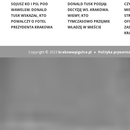
SOJUSZ KO I PSL POD
DONALD TUSK PODJĄŁ
CZ
WAWELEM. DONALD
DECYZJĘ WS. KRAKOWA.
MIS
TUSK WSKAZAŁ, KTO
WIEMY, KTO
ST
POWALCZY O FOTEL
TYMCZASOWO PRZEJMIE
OF
PREZYDENTA KRAKOWA
WŁADZĘ W MIEŚCIE
ZA
KR
Copyright © 2023
krakowwpigulce.pl
∗
Polityka prywatno