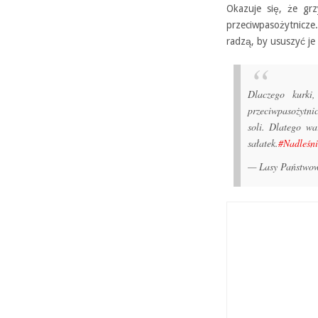
Okazuje się, że gr
przeciwpasożytnicze
radzą, by ususzyć je
Dlaczego kurki
przeciwpasożytni
soli. Dlatego wa
sałatek.
#Nadleśn
— Lasy Państwo