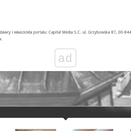
awcy i właściciela portalu: Capital Media S.C. ul. Grzybowska 87, 00-84
a.
ad