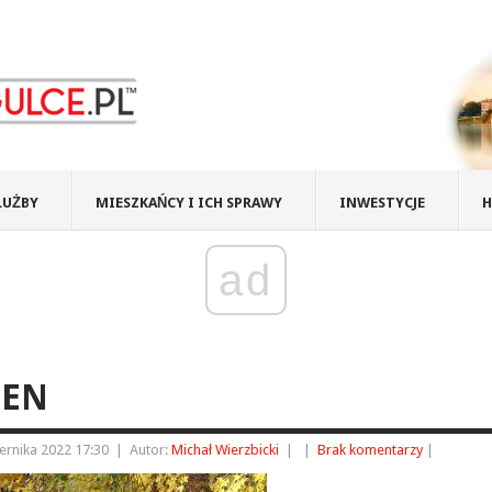
ŁUŻBY
MIESZKAŃCY I ICH SPRAWY
INWESTYCJE
H
ad
IEN
ernika 2022 17:30
|
Autor:
Michał Wierzbicki
|
|
Brak komentarzy
|