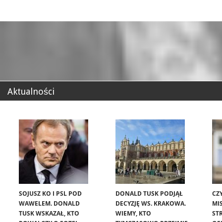
Aktualności
SOJUSZ KO I PSL POD
DONALD TUSK PODJĄŁ
CZ
WAWELEM. DONALD
DECYZJĘ WS. KRAKOWA.
MIS
TUSK WSKAZAŁ, KTO
WIEMY, KTO
ST