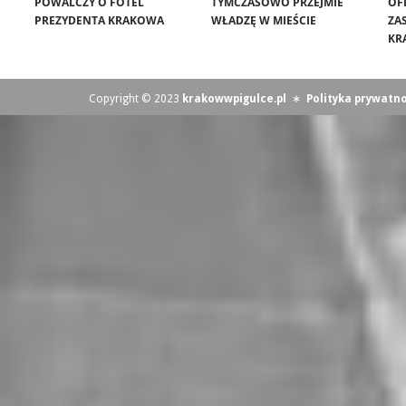
POWALCZY O FOTEL
TYMCZASOWO PRZEJMIE
OF
PREZYDENTA KRAKOWA
WŁADZĘ W MIEŚCIE
ZA
KR
Copyright © 2023
krakowwpigulce.pl
∗
Polityka prywatno