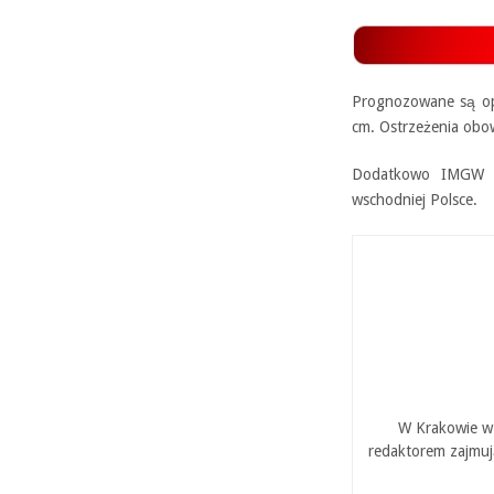
Prognozowane są op
cm. Ostrzeżenia obow
Dodatkowo IMGW os
wschodniej Polsce.
W Krakowie w 
redaktorem zajmuj