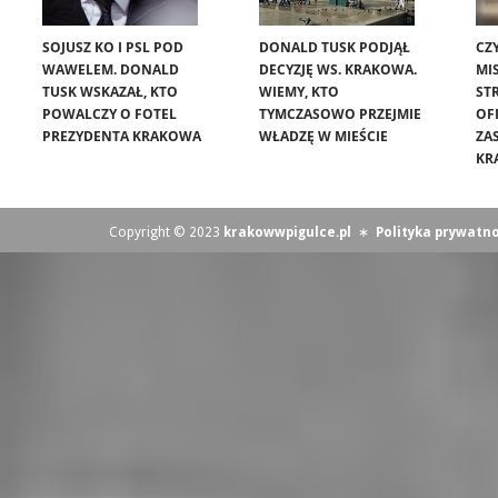
SOJUSZ KO I PSL POD
DONALD TUSK PODJĄŁ
CZ
WAWELEM. DONALD
DECYZJĘ WS. KRAKOWA.
MIS
TUSK WSKAZAŁ, KTO
WIEMY, KTO
ST
POWALCZY O FOTEL
TYMCZASOWO PRZEJMIE
OF
PREZYDENTA KRAKOWA
WŁADZĘ W MIEŚCIE
ZA
KR
Copyright © 2023
krakowwpigulce.pl
∗
Polityka prywatno