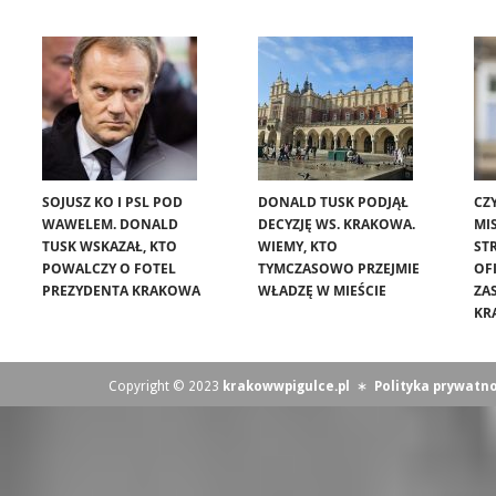
SOJUSZ KO I PSL POD
DONALD TUSK PODJĄŁ
CZ
WAWELEM. DONALD
DECYZJĘ WS. KRAKOWA.
MIS
TUSK WSKAZAŁ, KTO
WIEMY, KTO
ST
POWALCZY O FOTEL
TYMCZASOWO PRZEJMIE
OF
PREZYDENTA KRAKOWA
WŁADZĘ W MIEŚCIE
ZA
KR
Copyright © 2023
krakowwpigulce.pl
∗
Polityka prywatno