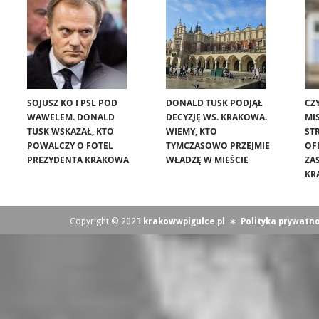
SOJUSZ KO I PSL POD
DONALD TUSK PODJĄŁ
CZ
WAWELEM. DONALD
DECYZJĘ WS. KRAKOWA.
MIS
TUSK WSKAZAŁ, KTO
WIEMY, KTO
ST
POWALCZY O FOTEL
TYMCZASOWO PRZEJMIE
OF
PREZYDENTA KRAKOWA
WŁADZĘ W MIEŚCIE
ZA
KR
Copyright © 2023
krakowwpigulce.pl
∗
Polityka prywatno