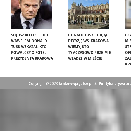
SOJUSZ KO I PSL POD
DONALD TUSK PODJĄŁ
CZ
WAWELEM. DONALD
DECYZJĘ WS. KRAKOWA.
MIS
TUSK WSKAZAŁ, KTO
WIEMY, KTO
ST
POWALCZY O FOTEL
TYMCZASOWO PRZEJMIE
OF
PREZYDENTA KRAKOWA
WŁADZĘ W MIEŚCIE
ZA
KR
Copyright © 2023
krakowwpigulce.pl
∗
Polityka prywatno