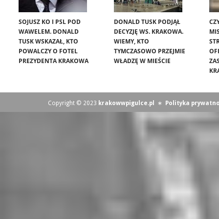
SOJUSZ KO I PSL POD
DONALD TUSK PODJĄŁ
CZ
WAWELEM. DONALD
DECYZJĘ WS. KRAKOWA.
MIS
TUSK WSKAZAŁ, KTO
WIEMY, KTO
ST
POWALCZY O FOTEL
TYMCZASOWO PRZEJMIE
OF
PREZYDENTA KRAKOWA
WŁADZĘ W MIEŚCIE
ZA
KR
Copyright © 2023
krakowwpigulce.pl
∗
Polityka prywatno