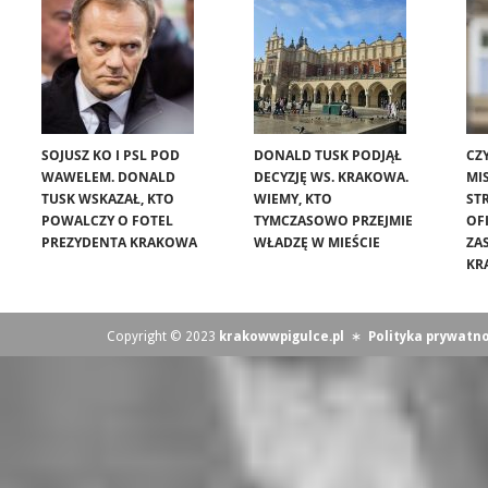
SOJUSZ KO I PSL POD
DONALD TUSK PODJĄŁ
CZ
WAWELEM. DONALD
DECYZJĘ WS. KRAKOWA.
MIS
TUSK WSKAZAŁ, KTO
WIEMY, KTO
ST
POWALCZY O FOTEL
TYMCZASOWO PRZEJMIE
OF
PREZYDENTA KRAKOWA
WŁADZĘ W MIEŚCIE
ZA
KR
Copyright © 2023
krakowwpigulce.pl
∗
Polityka prywatno